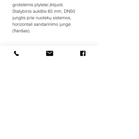
grotelėmis plytelei įklijuoti.
Statybinis aukštis 65 mm, DN50
jungtis prie nuotekų sistemos,
horizontali sandarinimo jungė
(flanšas).
UAB SVELA
KLAIPĖDOS G. 7A
VILNIUS, LT-01117
INFO@SVELA.LT
TEL.+370
686 30316
Mokėjimai
Pristatymo informacija