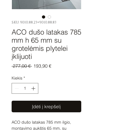
SKU: 9010.88.23+9010.88.83
ACO dušo latakas 785
mm h 65 mm su
grotelėmis plytelei
įklijuoti
Įprastinė
Pardavimo
 277,00 € 
193,90 €
kaina
kaina
Kiekis
*
Įdėti į krepšelį
ACO dušo latakas 785 mm ilgio,
montavimo aukštis 65 mm, su