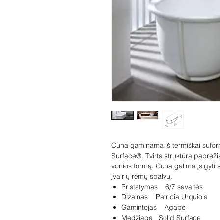
Cuna gaminama iš termiškai sufor
Surface®. Tvirta struktūra pabrėži
vonios formą. Cuna galima įsigyti s
įvairių rėmų spalvų.
Pristatymas 6/7 savaitės
Dizainas Patricia Urquiola
Gamintojas Agape
Medžiaga Solid Surface