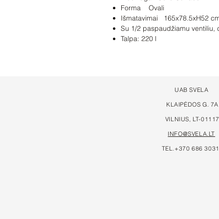
Forma Ovali
Išmatavimai 165x78.5xH52 c
Su 1/2 paspaudžiamu ventiliu,
Talpa: 220 l
UAB SVELA
KLAIPĖDOS G. 7A
VILNIUS, LT-0111
INFO@SVELA.LT
TEL.+370 686 303