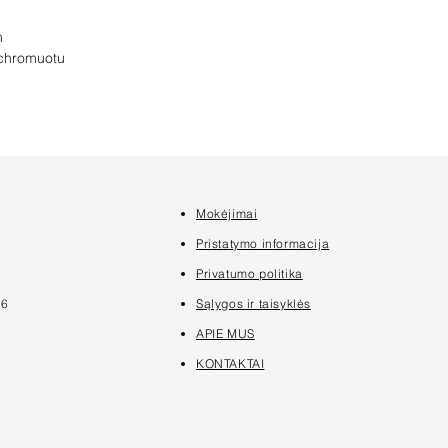
m
 chromuotu
Mokėjimai
7
Pristatymo informacija
Privatumo politika
16
Sąlygos ir taisyklės
APIE MUS
KONTAKTAI