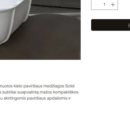
Į
muotos kieto paviršiaus medžiagos Solid
a subtiliai suapvalintą mažos kompaktiškos
u skirtingomis paviršiaus apdailomis ir