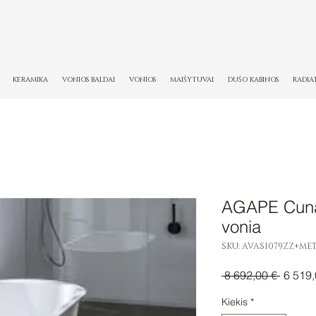
KERAMIKA
VONIOS BALDAI
VONIOS
MAIŠYTUVAI
DUŠO KABINOS
RADIA
AGAPE Cuna
vonia
SKU: AVAS1079ZZ+ME
Įprasti
 8 692,00 € 
6 519,
kaina
Kiekis
*