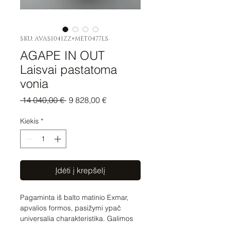
SKU: AVAS1041ZZ+MET0477LS
AGAPE IN OUT
Laisvai pastatoma
vonia
Įprastinė
Pardavimo
 14 040,00 € 
9 828,00 €
kaina
kaina
Kiekis
*
Įdėti į krepšelį
Pagaminta iš balto matinio Exmar,
apvalios formos, pasižymi ypač
universalia charakteristika. Galimos