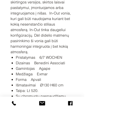
skirtingos versijos, skirtos laisvai
pastatymui, įmontuojamos arba
integruojamos į nišas. In-Out vonia,
kuri gali būti naudojama kuriant bet
kokią nesenstančio stiliaus
atmosferą. In-Out tinka daugeliui
konfigūracijų. Dėl didelio matmenų
pasirinkimo ši vonia gali būti
harmoningai integruota į bet kokią
atmosferą.
Pristatymas 6/7 WOCHEN
Dizainas Benedini Associati
Gamintojas Agape
Medžiaga Exmar
Forma Apvali
Išmatavimai Ø130 H60 cm
Talpa: Lt 520.
Su chromuotu paspaudžiamu
ventiliu ir sifonu