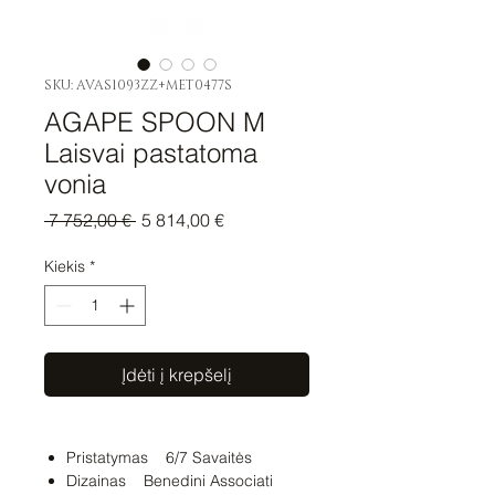
SKU: AVAS1093ZZ+MET0477S
AGAPE SPOON M
Laisvai pastatoma
vonia
Įprastinė
Pardavimo
 7 752,00 € 
5 814,00 €
kaina
kaina
Kiekis
*
Įdėti į krepšelį
Pristatymas 6/7 Savaitės
Dizainas Benedini Associati