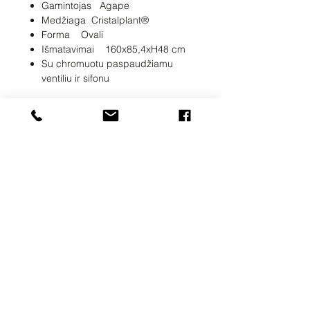
Gamintojas Agape
Medžiaga Cristalplant®
Forma Ovali
Išmatavimai 160x85,4xH48 cm
Su chromuotu paspaudžiamu
ventiliu ir sifonu
UAB SVELA
KLAIPĖDOS G. 7A
VILNIUS, LT-01117
INFO@SVELA.LT
TEL.+370
686 30316
Mokėjimai
Pristatymo informacija