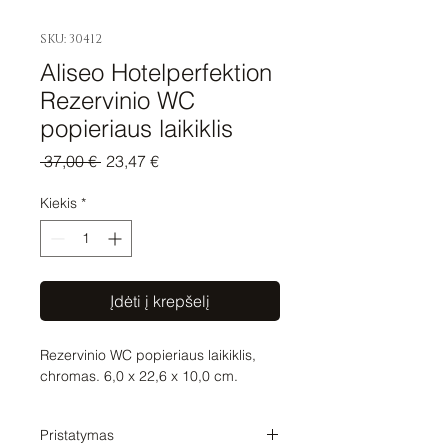
SKU: 30412
Aliseo Hotelperfektion
Rezervinio WC
popieriaus laikiklis
Įprastinė
Pardavimo
 37,00 € 
23,47 €
kaina
kaina
Kiekis
*
Įdėti į krepšelį
Rezervinio WC popieriaus laikiklis,
chromas. 6,0 x 22,6 x 10,0 cm.
Pristatymas