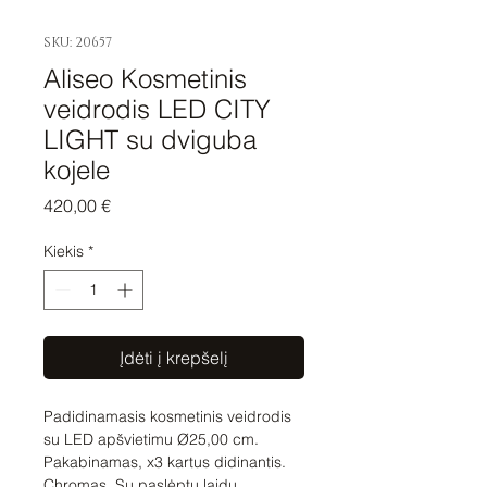
SKU: 20657
Aliseo Kosmetinis
veidrodis LED CITY
LIGHT su dviguba
kojele
Price
420,00 €
Kiekis
*
Įdėti į krepšelį
Padidinamasis kosmetinis veidrodis
su LED apšvietimu Ø25,00 cm.
Pakabinamas, x3 kartus didinantis.
Chromas. Su paslėptu laidu.