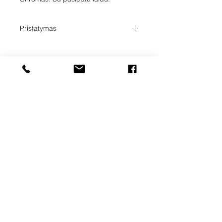
Pristatymas
Pristatymo laikas 1-2 savaitės. Tikslų
prekių pristatymo laiką su Jumis
suderins užsakymų administratorius.
UAB SVELA
KLAIPĖDOS G. 7A
VILNIUS, LT-01117
INFO@SVELA.LT
TEL.+370
686 30316
Mokėjimai
Pristatymo informacija
Privatumo politika
Sąlygos ir taisyklės