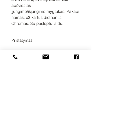
apšviestas
įjungimo/išjungimo mygtukas. Pakabi
namas, x3 kartus didinantis.
Chromas. Su paslėptu laidu.
Pristatymas
Pristatymo laikas 1-2 savaitės. Tikslų
prekių pristatymo laiką su Jumis
suderins užsakymų administratorius.
UAB SVELA
KLAIPĖDOS G. 7A
VILNIUS, LT-01117
INFO@SVELA.LT
TEL.+370
686 30316