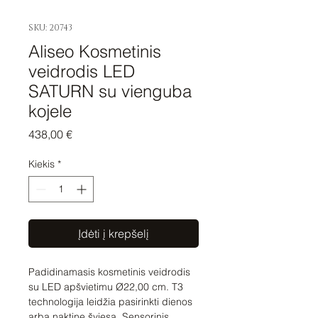
SKU: 20743
Aliseo Kosmetinis
veidrodis LED
SATURN su vienguba
kojele
Price
438,00 €
Kiekis
*
Įdėti į krepšelį
Padidinamasis kosmetinis veidrodis
su LED apšvietimu Ø22,00 cm. T3
technologija leidžia pasirinkti dienos
arba naktinę šviesą. Sensorinis