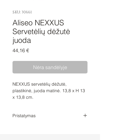
SKU: 30661
Aliseo NEXXUS
Servetėlių dėžutė
juoda
Price
44,16 €
Nėra sandėlyje
NEXXUS servetėlių dėžutė,
plastikinė, juoda matinė. 13,8 x H 13
x 13,8 cm.
Pristatymas
Pristatymo laikas 1-2 savaitės. Tikslų
prekių pristatymo laiką su Jumis