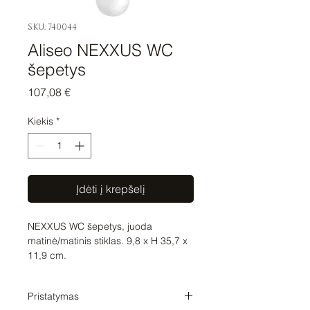
SKU: 740044
Aliseo NEXXUS WC
šepetys
Price
107,08 €
Kiekis
*
Įdėti į krepšelį
NEXXUS WC šepetys, juoda
matinė/matinis stiklas. 9,8 x H 35,7 x
11,9 cm.
Pristatymas