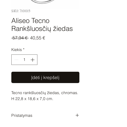
SKU: 710015
Aliseo Tecno
Rankšluosčių žiedas
Įprastinė
Pardavimo
 57,94 € 
40,55 €
kaina
kaina
Kiekis
*
Įdėti į krepšelį
Tecno rankšluosčių žiedas, chromas.
H 22,8 x 18,6 x 7,0 cm.
Pristatymas
Pristatymo laikas 1-2 savaitės. Tikslų