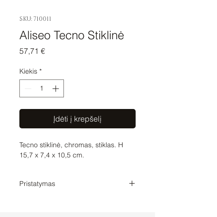
SKU: 710011
Aliseo Tecno Stiklinė
Price
57,71 €
Kiekis
*
Įdėti į krepšelį
Tecno stiklinė, chromas, stiklas. H
15,7 x 7,4 x 10,5 cm.
Pristatymas
Pristatymo laikas 1-2 savaitės. Tikslų
prekių pristatymo laiką su Jumis