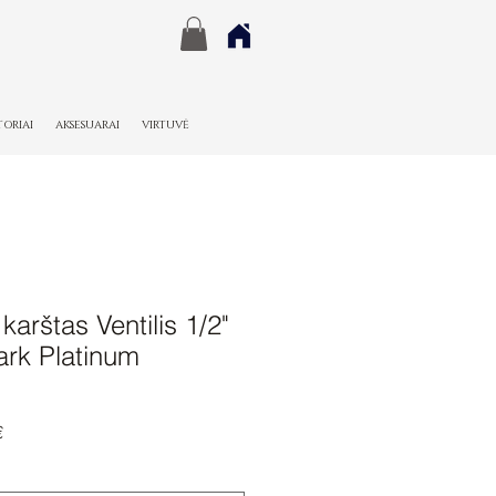
TORIAI
AKSESUARAI
VIRTUVĖ
 karštas Ventilis 1/2"
ark Platinum
Pardavimo
€
kaina