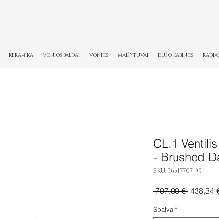
KERAMIKA
VONIOS BALDAI
VONIOS
MAIŠYTUVAI
DUŠO KABINOS
RADIA
CL.1 Ventilis
- Brushed D
SKU: 36617707-99
Įprastinė
 707,00 € 
438,34 
kaina
Spalva
*