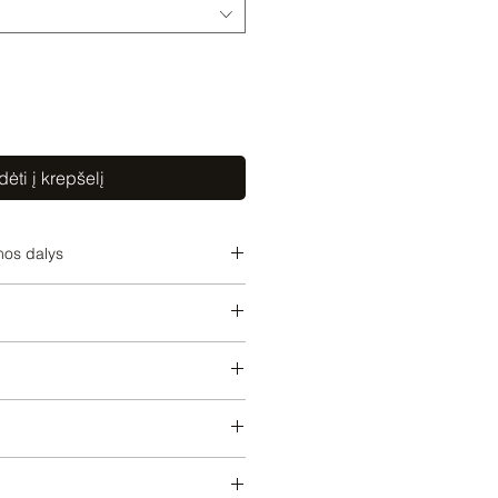
dėti į krepšelį
mos dalys
7090,3560797090,3560797090
um