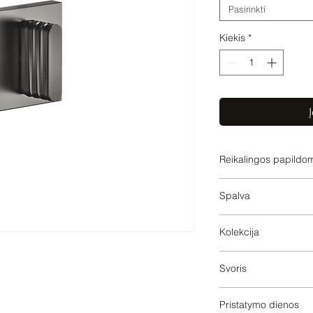
Pasirinkti
Kiekis
*
Į
Reikalingos papildo
3560797090,356079
Spalva
Brushed Dark Platin
Kolekcija
CL.1
Svoris
0.55
Pristatymo dienos