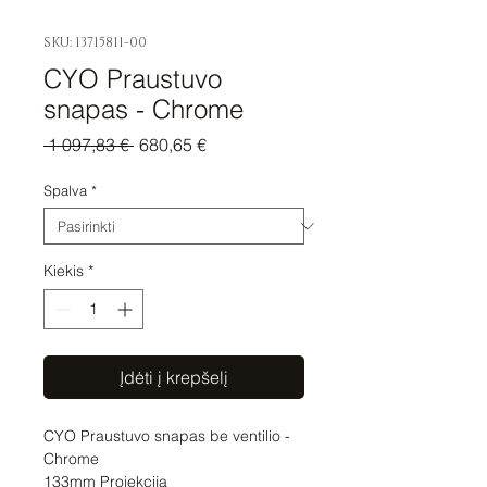
SKU: 13715811-00
CYO Praustuvo
snapas - Chrome
Įprastinė
Pardavimo
 1 097,83 € 
680,65 €
kaina
kaina
Spalva
*
Kiekis
*
Įdėti į krepšelį
CYO Praustuvo snapas be ventilio - 
Chrome

133mm Projekcija
