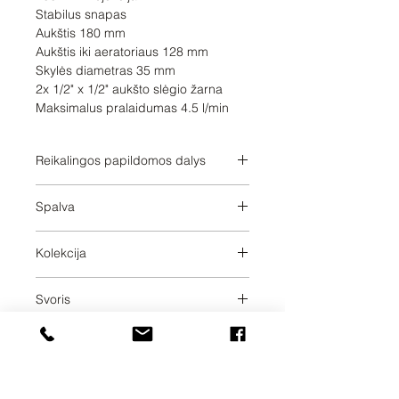
Stabilus snapas

Aukštis 180 mm

Aukštis iki aeratoriaus 128 mm

Skylės diametras 35 mm

2x 1/2" x 1/2" aukšto slėgio žarna

Maksimalus pralaidumas 4.5 l/min
Reikalingos papildomos dalys
Spalva
Chrome
Kolekcija
CYO
Svoris
2.9
Pristatymo dienos
10