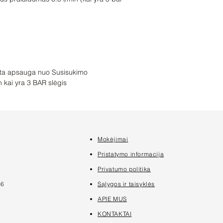
ta apsauga nuo Susisukimo

 kai yra 3 BAR slėgis
Mokėjimai
7
Pristatymo informacija
Privatumo politika
16
Sąlygos ir taisyklės
APIE MUS
KONTAKTAI