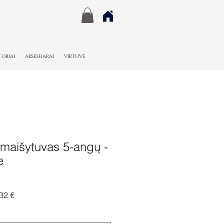
TORIAI
AKSESUARAI
VIRTUVĖ
maišytuvas 5-angų -
e
nė
Pardavimo
32 €
kaina