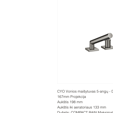
CYO Vonios maišytuvas 5-angų - 
167mm Projekcija

Aukštis 198 mm

Aukštis iki aeratoriaus 133 mm

Dušelis: COMPACT RAIN Maksimalus 