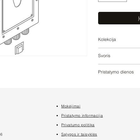
Į
Kolekcija
SERIES-VARIOUS
Svoris
6
Pristatymo dienos
2
Mokėjimai
7
Pristatymo informacija
Privatumo politika
16
Sąlygos ir taisyklės