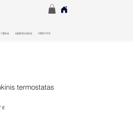
TORIAI
AKSESUARAI
VIRTUVĖ
kinis termostatas
nė
Pardavimo
7 €
kaina