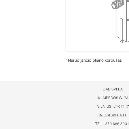
* Nerūdijančio plieno korpusas
UAB SVELA
KLAIPĖDOS G. 7A
VILNIUS, LT-0111
INFO@SVELA.LT
TEL.+370 686 303