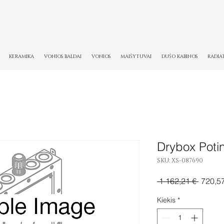
KERAMIKA
VONIOS BALDAI
VONIOS
MAIŠYTUVAI
DUŠO KABINOS
RADIA
Drybox Potin
SKU: XS-087690
Įprasti
 1 162,21 € 
720,5
kaina
Kiekis
*