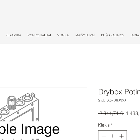
KERAMIKA
VONIOS BALDAI
VONIOS
MAIŠYTUVAI
DUŠO KABINOS
RADIA
Drybox Potin
SKU: XS-083953
Įprasti
 2 311,71 € 
1 433,
kaina
Kiekis
*