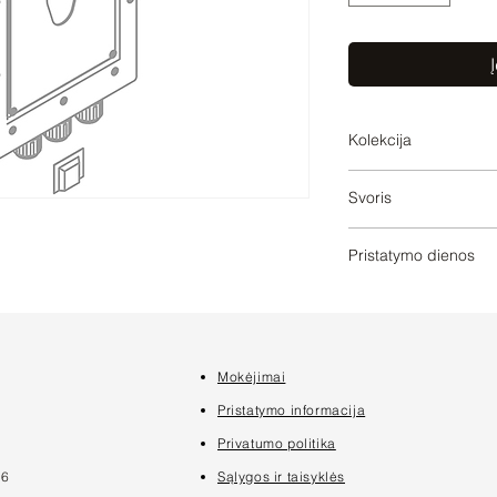
Į
Kolekcija
SERIES-VARIOUS
Svoris
9
Pristatymo dienos
2
Mokėjimai
7
Pristatymo informacija
Privatumo politika
16
Sąlygos ir taisyklės