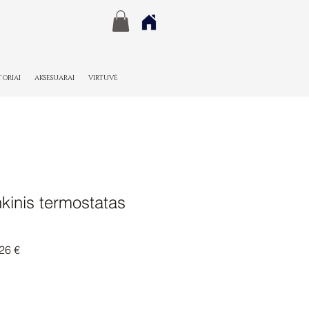
TORIAI
AKSESUARAI
VIRTUVĖ
kinis termostatas
nė
Pardavimo
26 €
kaina