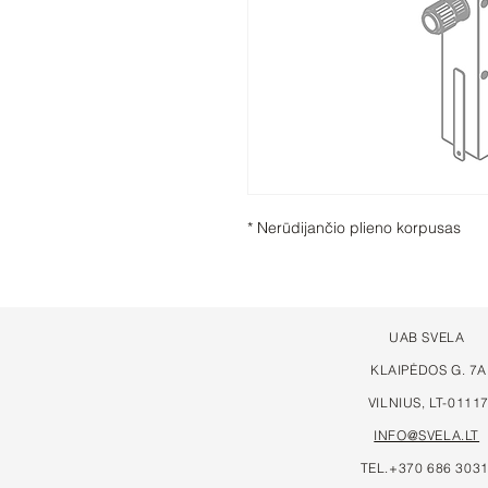
* Nerūdijančio plieno korpusas
UAB SVELA
KLAIPĖDOS G. 7A
VILNIUS, LT-0111
INFO@SVELA.LT
TEL.+370 686 303