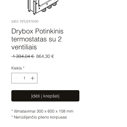
SKU: 3952197090
Drybox Potinkinis
termostatas su 2
ventiliais
Įprastinė
Pardavimo
 1 394,04 € 
864,30 €
kaina
kaina
Kiekis
*
Įdėti į krepšelį
* Išmatavimai 300 x 600 x 108 mm

* Nerūdijančio plieno korpusas