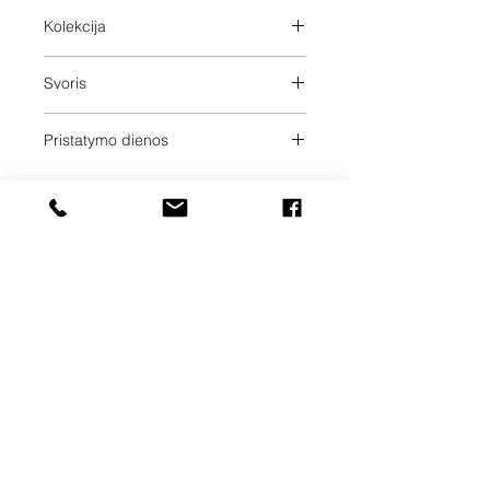
Kolekcija
SERIES-VARIOUS
Svoris
4.54
Pristatymo dienos
2
UAB SVELA
KLAIPĖDOS G. 7A
VILNIUS, LT-01117
INFO@SVELA.LT
TEL.+370
686 30316
Mokėjimai