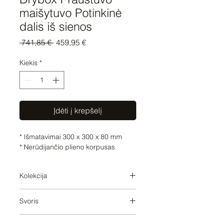
maišytuvo Potinkinė
dalis iš sienos
Įprastinė
Pardavimo
 741,85 € 
459,95 €
kaina
kaina
Kiekis
*
Įdėti į krepšelį
* Išmatavimai 300 x 300 x 80 mm

* Nerūdijančio plieno korpusas
Kolekcija
SERIES-VARIOUS
Svoris