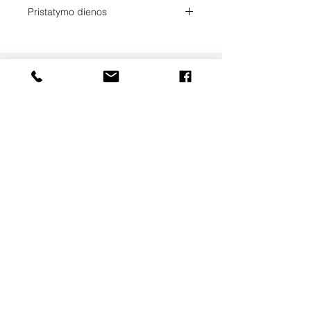
4.54
Pristatymo dienos
2
UAB SVELA
KLAIPĖDOS G. 7A
VILNIUS, LT-01117
INFO@SVELA.LT
TEL.+370
686 30316
Mokėjimai
Pristatymo informacija
Privatumo politika
Sąlygos ir taisyklės
APIE MUS