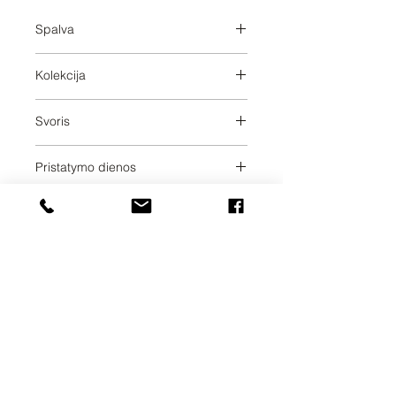
Spalva
Brushed Durabrass
Kolekcija
SERIES SPECIFIC
Svoris
0.69
Pristatymo dienos
20
UAB SVELA
KLAIPĖDOS G. 7A
VILNIUS, LT-01117
INFO@SVELA.LT
TEL.+370
686 30316