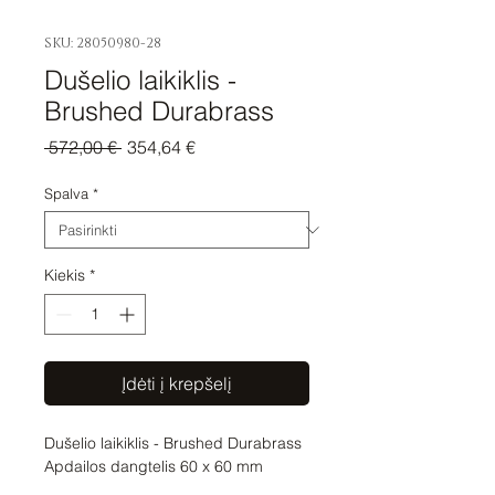
SKU: 28050980-28
Dušelio laikiklis -
Brushed Durabrass
Įprastinė
Pardavimo
 572,00 € 
354,64 €
kaina
kaina
Spalva
*
Kiekis
*
Įdėti į krepšelį
Dušelio laikiklis - Brushed Durabrass 

Apdailos dangtelis 60 x 60 mm