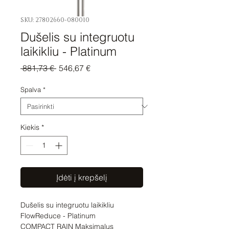
SKU: 27802660-080010
Dušelis su integruotu
laikikliu - Platinum
Įprastinė
Pardavimo
 881,73 € 
546,67 €
kaina
kaina
Spalva
*
Kiekis
*
Įdėti į krepšelį
Dušelis su integruotu laikikliu 
FlowReduce - Platinum

COMPACT RAIN Maksimalus 