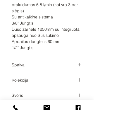
pralaidumas 6.8 l/min (kai yra 3 bar 
slėgis)

Su antikalkine sistema

3/8" Jungtis

Dušo žarnelė 1250mm su integruota 
apsauga nuo Susisukimo

Apdailos dangtelis 60 mm

1/2" Jungtis
Spalva
Platinum
Kolekcija
SERIES SPECIFIC
Svoris
0.65
Pristatymo dienos
40