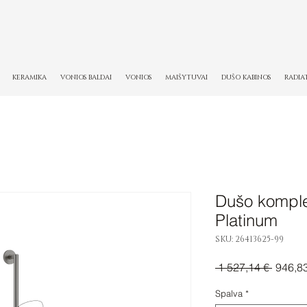
KERAMIKA
VONIOS BALDAI
VONIOS
MAIŠYTUVAI
DUŠO KABINOS
RADIA
Dušo komple
Platinum
SKU: 26413625-99
Įprasti
 1 527,14 € 
946,8
kaina
Spalva
*