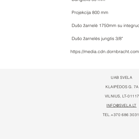
https://media.cdn.dornbracht.com
UAB SVELA
KLAIPĖDOS G. 7A
VILNIUS, LT-0111
INFO@SVELA.LT
TEL.+370 686 303