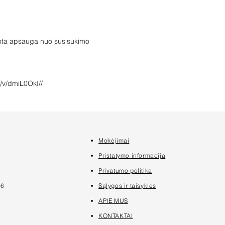
990010,28029979-9
20
99,28029979-99001
990010
/v/dmiL0OkI//
Mokėjimai
7
Pristatymo informacija
Privatumo politika
16
Sąlygos ir taisyklės
APIE MUS
KONTAKTAI