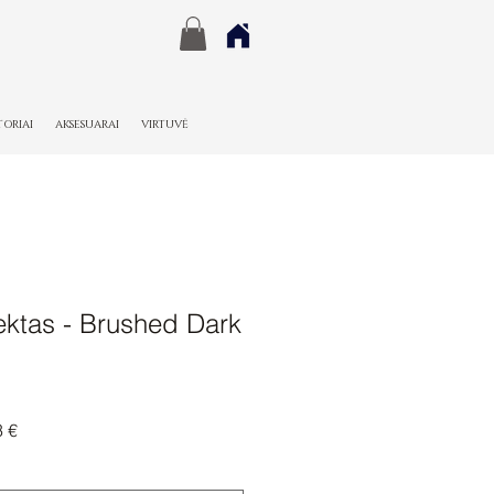
TORIAI
AKSESUARAI
VIRTUVĖ
ktas - Brushed Dark
nė
Pardavimo
3 €
kaina