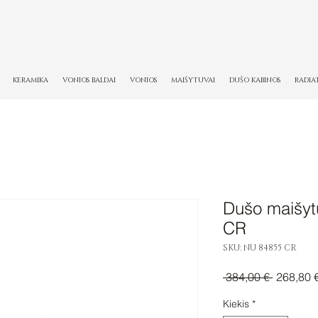
KERAMIKA
VONIOS BALDAI
VONIOS
MAIŠYTUVAI
DUŠO KABINOS
RADIA
Dušo maišyt
CR
SKU: NU 84855 CR
Įprastinė
 384,00 € 
268,80 
kaina
Kiekis
*