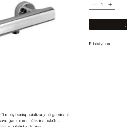
Į
Pristatymas
Pristatymo laikas 2-4
laiką su Jumis suder
 20 metų besispecializuojanti gaminant
 savo gaminiams užtikrina aukštus
trauklų itališką dizainą.