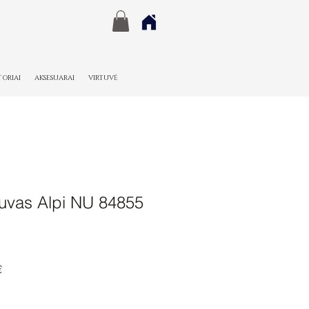
TORIAI
AKSESUARAI
VIRTUVĖ
uvas Alpi NU 84855
Pardavimo
€
kaina