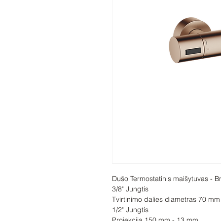
Dušo Termostatinis maišytuvas - B
3/8" Jungtis

Tvirtinimo dalies diametras 70 mm

1/2" Jungtis

Projekcija 150 mm - 13 mm
