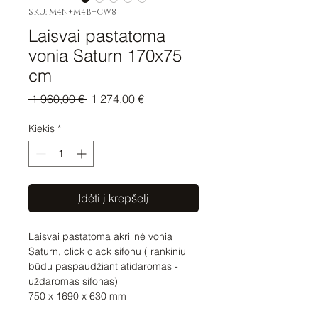
SKU: M4N+M4B+CW8
Laisvai pastatoma
vonia Saturn 170x75
cm
Įprastinė
Pardavimo
 1 960,00 € 
1 274,00 €
kaina
kaina
Kiekis
*
Įdėti į krepšelį
Laisvai pastatoma akrilinė vonia
Saturn, click clack sifonu ( rankiniu
būdu paspaudžiant atidaromas -
uždaromas sifonas)
750 x 1690 x 630 mm