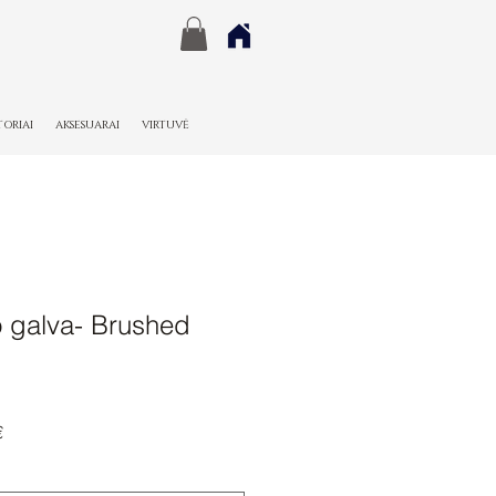
TORIAI
AKSESUARAI
VIRTUVĖ
o galva- Brushed
Pardavimo
€
kaina