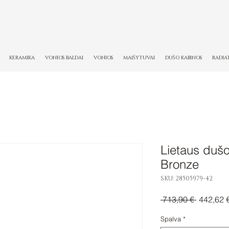
KERAMIKA
VONIOS BALDAI
VONIOS
MAIŠYTUVAI
DUŠO KABINOS
RADIA
Lietaus duš
Bronze
SKU: 28505979-42
Įprastinė
 713,90 € 
442,62 
kaina
Spalva
*