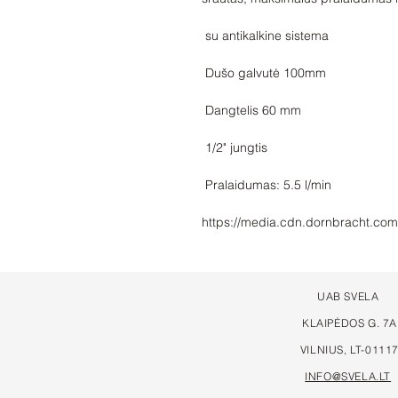
https://media.cdn.dornbracht.co
UAB SVELA
KLAIPĖDOS G. 7A
VILNIUS, LT-0111
INFO@SVELA.LT