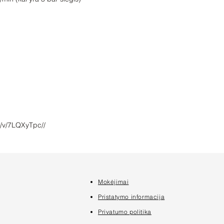
m/v/7LQXyTpc//
Mokėjimai
7
Pristatymo informacija
Privatumo politika