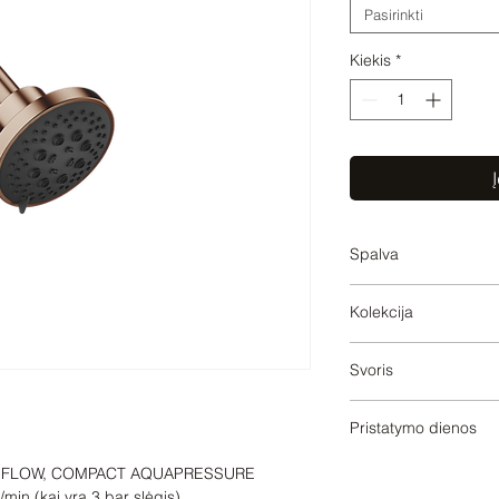
Pasirinkti
Kiekis
*
Į
Spalva
Brushed Bronze
Kolekcija
SERIES SPECIFIC
Svoris
0.73
Pristatymo dienos
30
 FLOW, COMPACT AQUAPRESSURE 