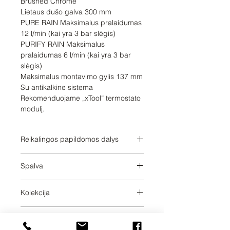
Brushed Chrome

Lietaus dušo galva 300 mm

PURE RAIN Maksimalus pralaidumas 
12 l/min (kai yra 3 bar slėgis)

PURIFY RAIN Maksimalus 
pralaidumas 6 l/min (kai yra 3 bar 
slėgis)

Maksimalus montavimo gylis 137 mm

Su antikalkine sistema

Rekomenduojame „xTool“ termostato 
modulį.
Reikalingos papildomos dalys
3503397090;3503397090;350339709
Spalva
0;3503397090
Brushed Chrome
Kolekcija
SERIES SPECIFIC
Svoris