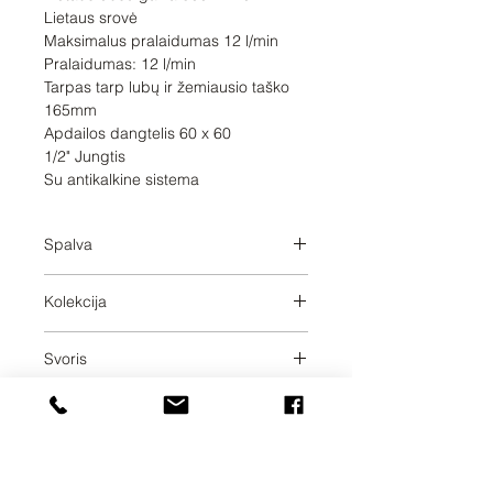
Lietaus srovė

Maksimalus pralaidumas 12 l/min

Pralaidumas: 12 l/min

Tarpas tarp lubų ir žemiausio taško 
165mm

Apdailos dangtelis 60 x 60

1/2" Jungtis

Su antikalkine sistema
Spalva
Brushed Platinum
Kolekcija
SERIES SPECIFIC
Svoris
2.6
Pristatymo dienos
10