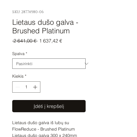
SKU: 28774980-06
Lietaus dušo galva -
Brushed Platinum
Įprastinė
Pardavimo
 2 641,00 € 
1 637,42 €
kaina
kaina
Spalva
*
Kiekis
*
Įdėti į krepšelį
Lietaus dušo galva iš lubų su 
FlowReduce - Brushed Platinum

Lietaus dušo galva 300 x 240mm
