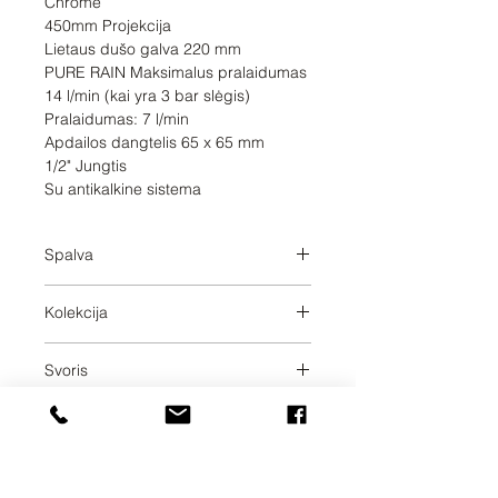
Chrome

450mm Projekcija

Lietaus dušo galva 220 mm

PURE RAIN Maksimalus pralaidumas 
14 l/min (kai yra 3 bar slėgis)

Pralaidumas: 7 l/min

Apdailos dangtelis 65 x 65 mm

1/2" Jungtis

Su antikalkine sistema
Spalva
Brushed Chrome
Kolekcija
SERIES SPECIFIC
Svoris
3.07
Pristatymo dienos
20