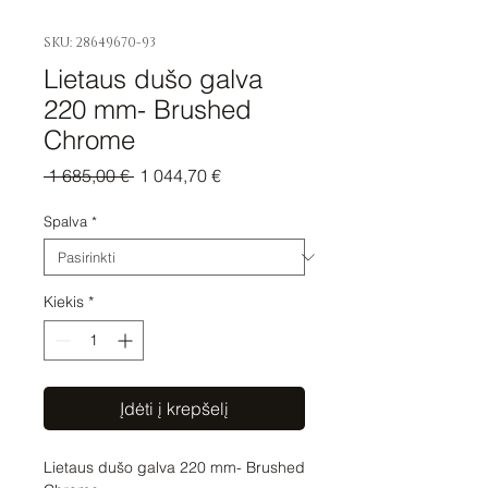
SKU: 28649670-93
Lietaus dušo galva
220 mm- Brushed
Chrome
Įprastinė
Pardavimo
 1 685,00 € 
1 044,70 €
kaina
kaina
Spalva
*
Kiekis
*
Įdėti į krepšelį
Lietaus dušo galva 220 mm- Brushed 