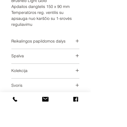
Brushed Light Gold

Apdailos dangtelis 150 x 90 mm

Temperatūros reg. ventilis su 
apsauga nuo karščio su 1-srovės 
reguliavimu
Reikalingos papildomos dalys
1236097090;1236097090;123609709
Spalva
0;1236097090
Brushed Light Gold
Kolekcija
LISSE
Svoris
1.57
Pristatymo dienos
30