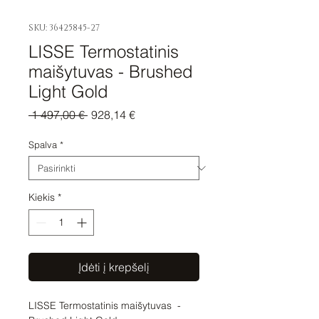
SKU: 36425845-27
LISSE Termostatinis
maišytuvas - Brushed
Light Gold
Įprastinė
Pardavimo
 1 497,00 € 
928,14 €
kaina
kaina
Spalva
*
Kiekis
*
Įdėti į krepšelį
LISSE Termostatinis maišytuvas  - 