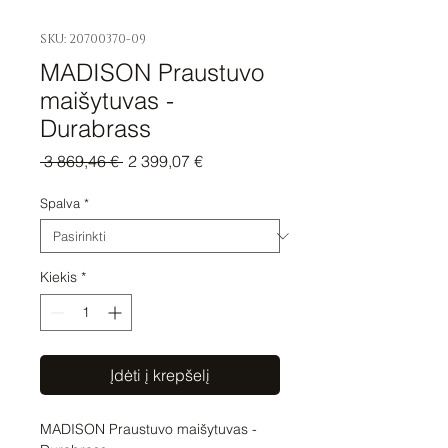
SKU: 20700370-09
MADISON Praustuvo
maišytuvas -
Durabrass
Įprastinė
Pardavimo
 3 869,46 € 
2 399,07 €
kaina
kaina
Spalva
*
Kiekis
*
Įdėti į krepšelį
MADISON Praustuvo maišytuvas - 