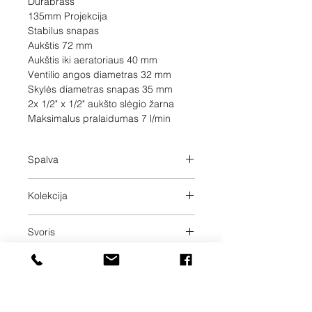
Durabrass 

135mm Projekcija

Stabilus snapas

Aukštis 72 mm

Aukštis iki aeratoriaus 40 mm

Ventilio angos diametras 32 mm

Skylės diametras snapas 35 mm

2x 1/2" x 1/2" aukšto slėgio žarna

Maksimalus pralaidumas 7 l/min
Spalva
Durabrass
Kolekcija
MADISON
Svoris
3.98
Pristatymo dienos
40