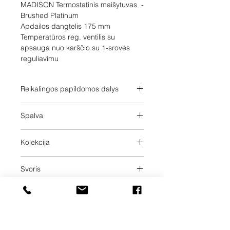
MADISON Termostatinis maišytuvas  - 
Brushed Platinum

Apdailos dangtelis 175 mm

Temperatūros reg. ventilis su 
apsauga nuo karščio su 1-srovės 
reguliavimu
Reikalingos papildomos dalys
3542597090;3542597090;354259709
Spalva
0;3542597090;3542697090;3542697
090;3542697090;3542697090;12360
Brushed Platinum
97090;1236097090;1236097090;123
Kolekcija
6097090
MADISON
Svoris
2.48
Pristatymo dienos
10