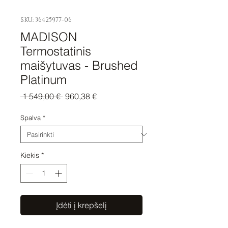
SKU: 36425977-06
MADISON
Termostatinis
maišytuvas - Brushed
Platinum
Įprastinė
Pardavimo
 1 549,00 € 
960,38 €
kaina
kaina
Spalva
*
Kiekis
*
Įdėti į krepšelį