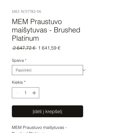
SKU: 36717782-06
MEM Praustuvo
maišytuvas - Brushed
Platinum
Įprastinė
Pardavimo
 2 647,72 € 
1 641,59 €
kaina
kaina
Spalva
*
Kiekis
*
Įdėti į krepšelį
MEM Praustuvo maišytuvas - 