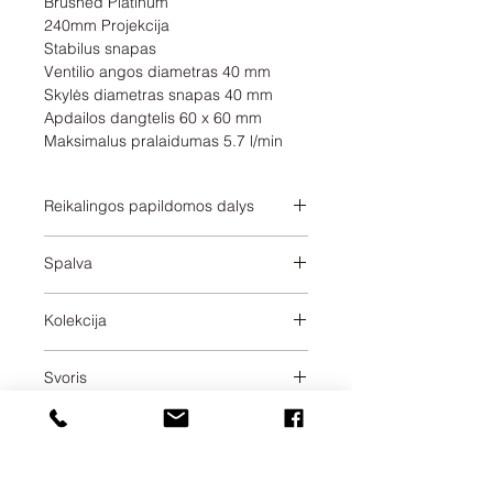
Brushed Platinum

240mm Projekcija

Stabilus snapas

Ventilio angos diametras 40 mm

Skylės diametras snapas 40 mm

Apdailos dangtelis 60 x 60 mm

Maksimalus pralaidumas 5.7 l/min
Reikalingos papildomos dalys
3570797090;3570797090;357079709
Spalva
0;3570797090;357;1297090;357;129
7090;357;1297090;357;1297090;357
Brushed Platinum
0097090;3572097090;3570097090;3
Kolekcija
572097090;3570097090;3572097090
MEM
;3570097090;3572097090
Svoris
1.87
Pristatymo dienos
10