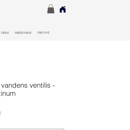
TORIAI
AKSESUARAI
VIRTUVĖ
andens ventilis -
tinum
Pardavimo
€
kaina