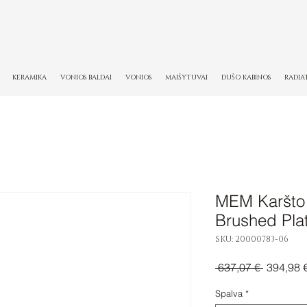
KERAMIKA
VONIOS BALDAI
VONIOS
MAIŠYTUVAI
DUŠO KABINOS
RADIA
MEM Karšto v
Brushed Pla
SKU: 20000783-06
Įprastinė
 637,07 € 
394,98 
kaina
Spalva
*