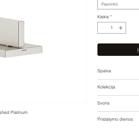
Pasirinkti
Kiekis
*
Į
Spalva
Brushed Platinum
Kolekcija
MEM
Svoris
shed Platinum

1.05
Pristatymo dienos
10