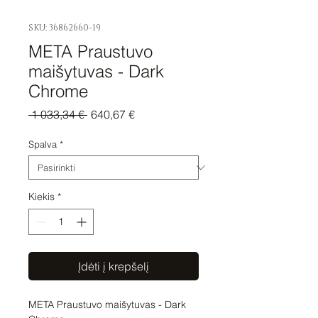
SKU: 36862660-19
META Praustuvo
maišytuvas - Dark
Chrome
Įprastinė
Pardavimo
 1 033,34 € 
640,67 €
kaina
kaina
Spalva
*
Kiekis
*
Įdėti į krepšelį
META Praustuvo maišytuvas - Dark 