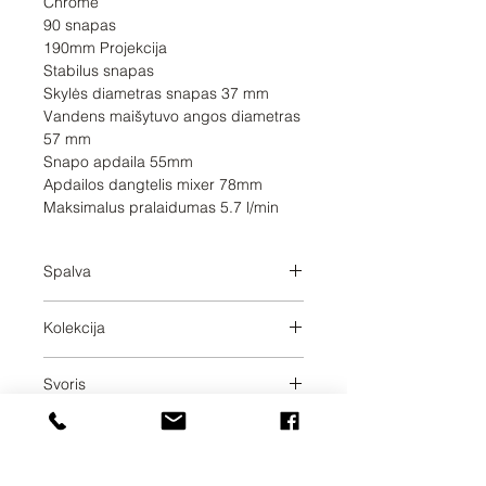
Chrome

90 snapas

190mm Projekcija

Stabilus snapas

Skylės diametras snapas 37 mm

Vandens maišytuvo angos diametras 
57 mm

Snapo apdaila 55mm

Apdailos dangtelis mixer 78mm

Maksimalus pralaidumas 5.7 l/min
Spalva
Dark Chrome
Kolekcija
META
Svoris
1.41
Pristatymo dienos
20