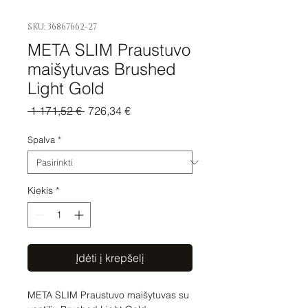
SKU: 36867662-27
META SLIM Praustuvo
maišytuvas Brushed
Light Gold
Įprastinė
Pardavimo
 1 171,52 € 
726,34 €
kaina
kaina
Spalva
*
Kiekis
*
Įdėti į krepšelį
META SLIM Praustuvo maišytuvas su 