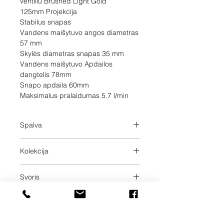
ventiliu Brushed Light Gold

125mm Projekcija

Stabilus snapas

Vandens maišytuvo angos diametras 
57 mm

Skylės diametras snapas 35 mm

Vandens maišytuvo Apdailos 
dangtelis 78mm

Snapo apdaila 60mm

Maksimalus pralaidumas 5.7 l/min
Spalva
Brushed Light Gold
Kolekcija
META
Svoris
1.31
Pristatymo dienos
30