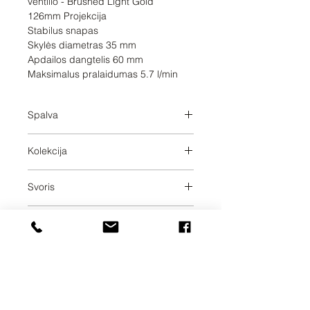
ventilio - Brushed Light Gold

126mm Projekcija

Stabilus snapas

Skylės diametras 35 mm

Apdailos dangtelis 60 mm

Maksimalus pralaidumas 5.7 l/min
Spalva
Brushed Light Gold
Kolekcija
META
Svoris
0.52
Pristatymo dienos
30
UAB SVELA