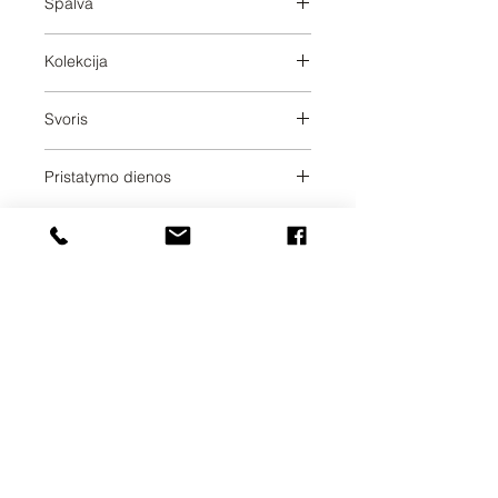
Spalva
Light Gold
Kolekcija
META
Svoris
0.57
Pristatymo dienos
30
UAB SVELA
KLAIPĖDOS G. 7A
VILNIUS, LT-01117
INFO@SVELA.LT
TEL.+370
686 30316