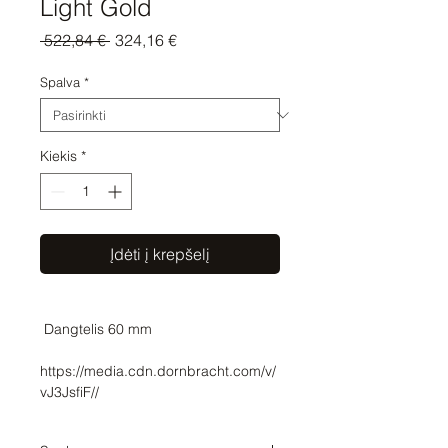
Light Gold
Įprastinė
Pardavimo
 522,84 € 
324,16 €
kaina
kaina
Spalva
*
Kiekis
*
Įdėti į krepšelį
https://media.cdn.dornbracht.com/v/
vJ3JsfiF//