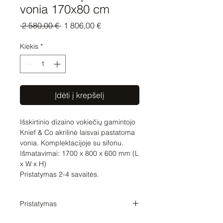
vonia 170x80 cm
Įprastinė
Pardavimo
 2 580,00 € 
1 806,00 €
kaina
kaina
Kiekis
*
Įdėti į krepšelį
Išskirtinio dizaino vokiečių gamintojo
Knief & Co akrilinė laisvai pastatoma
vonia. Komplektacijoje su sifonu.
Išmatavimai: 1700 x 800 x 600 mm (L
x W x H)
Pristatymas 2-4 savaitės.
Pristatymas
Pristatymo laikas 3-5 savaitės. Tikslų