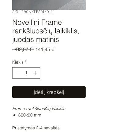
SKU: R90AKFPS0160-H
Novellini Frame
rankšluosčių laikiklis,
juodas matinis
Įprastinė
Pardavimo
 202,07 € 
141,45 €
kaina
kaina
Kiekis
*
Įdėti į krepšelį
Frame rankšluosčių laikiklis
600x90 mm
Pristatymas 2-4 savaitės