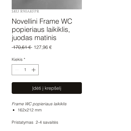
SKU: R90AKFPR
Novellini Frame WC
popieriaus laikiklis,
juodas matinis
Įprastinė
Pardavimo
 170,61 € 
127,96 €
kaina
kaina
Kiekis
*
Įdėti į krepšelį
Frame WC popieriaus laikiklis
162x212 mm
Pristatymas 2-4 savaitės