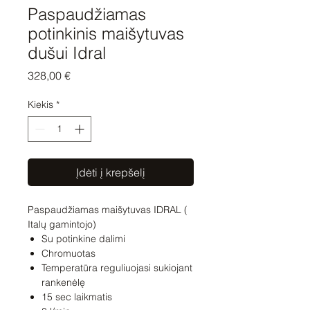
Paspaudžiamas
potinkinis maišytuvas
dušui Idral
Price
328,00 €
Kiekis
*
Įdėti į krepšelį
Paspaudžiamas maišytuvas IDRAL (
Italų gamintojo)
Su potinkine dalimi
Chromuotas
Temperatūra reguliuojasi sukiojant
rankenėlę
15 sec laikmatis