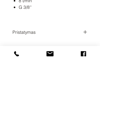
8 l/min
G 3/8''
Pristatymas
Pristatymo laikas 1-2 savaitės. Tikslų
prekių pristatymo laiką su Jumis
suderins užsakymų administratorius.
UAB SVELA
KLAIPĖDOS G. 7A
VILNIUS, LT-01117
INFO@SVELA.LT
TEL.+370
686 30316
Mokėjimai
Pristatymo informacija