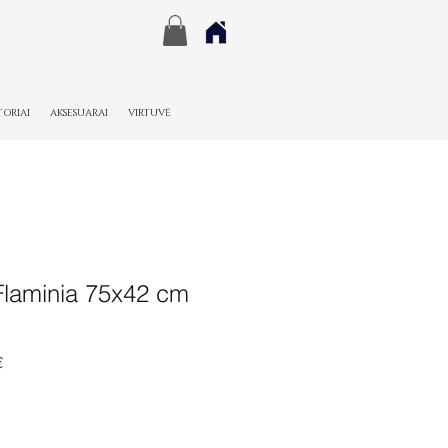
TORIAI
AKSESUARAI
VIRTUVĖ
Flaminia 75x42 cm
Pardavimo
€
kaina