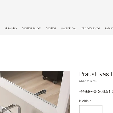
KERAMIKA
VONIOS BALDAI
VONIOS
MAIŠYTUVAI
DUŠO KABINOS
RADIA
Praustuvas 
SKU: MW75S
Įprastinė
 419,87 € 
306,51 
kaina
Kiekis
*