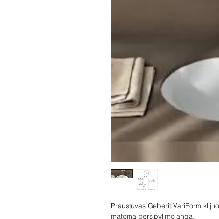
Praustuvas Geberit VariForm klijuo
matoma persipylimo anga.