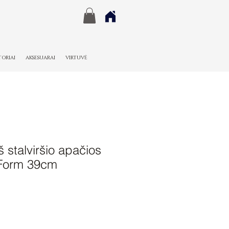
TORIAI
AKSESUARAI
VIRTUVĖ
š stalviršio apačios
iForm 39cm
Pardavimo
kaina