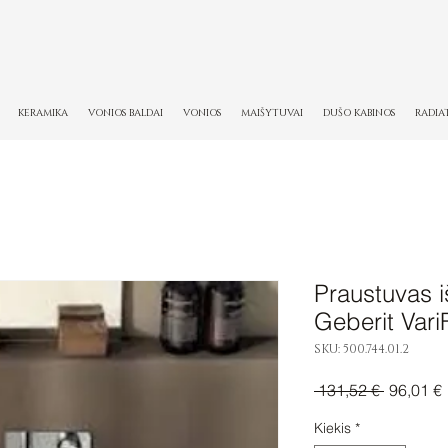
KERAMIKA
VONIOS BALDAI
VONIOS
MAIŠYTUVAI
DUŠO KABINOS
RADIA
Praustuvas i
Geberit Var
SKU: 500.744.01.2
Įprastinė
 131,52 € 
96,01 €
kaina
Kiekis
*