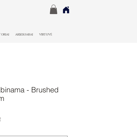
TORIAI
AKSESUARAI
VIRTUVĖ
kabinama - Brushed
um
Pardavimo
€
kaina