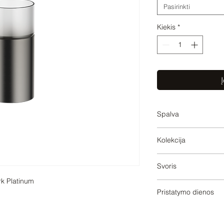
Pasirinkti
Kiekis
*
Į
Spalva
Brushed Dark Platin
Kolekcija
SERIES-VARIOUS
Svoris
k Platinum

0.75
Pristatymo dienos
20