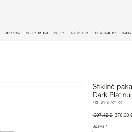
KERAMIKA
VONIOS BALDAI
VONIOS
MAIŠYTUVAI
DUŠO KABINOS
RADIA
Stiklinė pa
Dark Platin
SKU: 83401979-99
Įprastinė
 607,42 € 
376,60 
kaina
Spalva
*