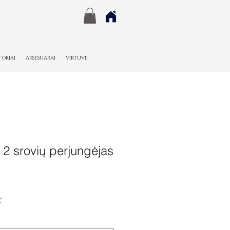
TORIAI
AKSESUARAI
VIRTUVĖ
 srovių perjungėjas
Pardavimo
€
kaina