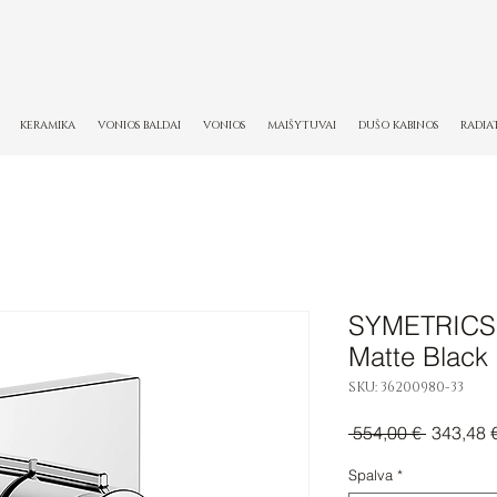
KERAMIKA
VONIOS BALDAI
VONIOS
MAIŠYTUVAI
DUŠO KABINOS
RADIA
SYMETRICS 2
Matte Black
SKU: 36200980-33
Įprastinė
 554,00 € 
343,48 
kaina
Spalva
*