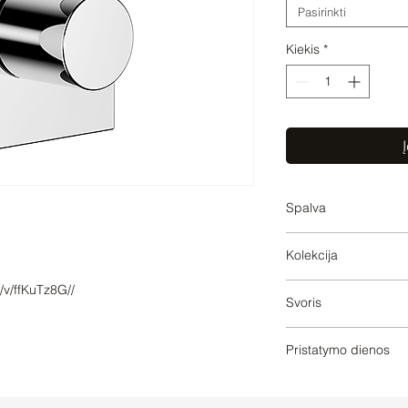
Pasirinkti
Kiekis
*
Į
Spalva
Matte Black
Kolekcija
SYMETRICS
/v/ffKuTz8G//
Svoris
SYMETRICS
Pristatymo dienos
60