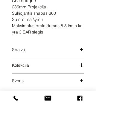
Champagne 

236mm Projekcija

Sukiojantis snapas 360

Su oro maišymu

Maksimalus pralaidumas 8.3 l/min kai 
yra 3 BAR slėgis
Spalva
Champagne
Kolekcija
TARA
Svoris
1.31
Pristatymo dienos
30
UAB SVELA