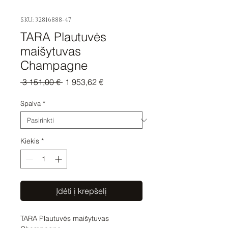
SKU: 32816888-47
TARA Plautuvės
maišytuvas
Champagne
Įprastinė
Pardavimo
 3 151,00 € 
1 953,62 €
kaina
kaina
Spalva
*
Kiekis
*
Įdėti į krepšelį
TARA Plautuvės maišytuvas 