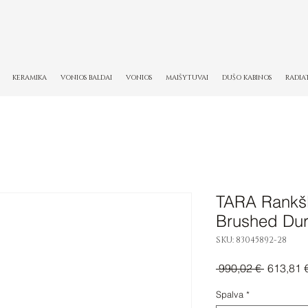
KERAMIKA
VONIOS BALDAI
VONIOS
MAIŠYTUVAI
DUŠO KABINOS
RADIA
TARA Rankšlu
Brushed Du
SKU: 83045892-28
Įprastinė
 990,02 € 
613,81 
kaina
Spalva
*