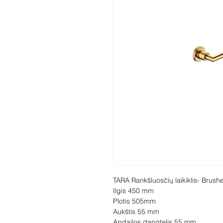
TARA Rankšluosčių laikiklis- Brush
Ilgis 450 mm

Plotis 505mm

Aukštis 55 mm

Apdailos dangtelis 55 mm