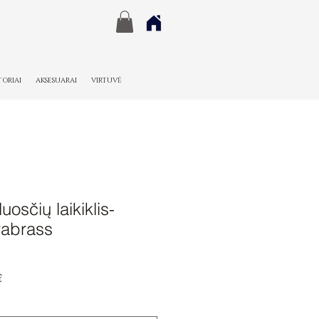
TORIAI
AKSESUARAI
VIRTUVĖ
osčių laikiklis-
rabrass
Pardavimo
€
kaina