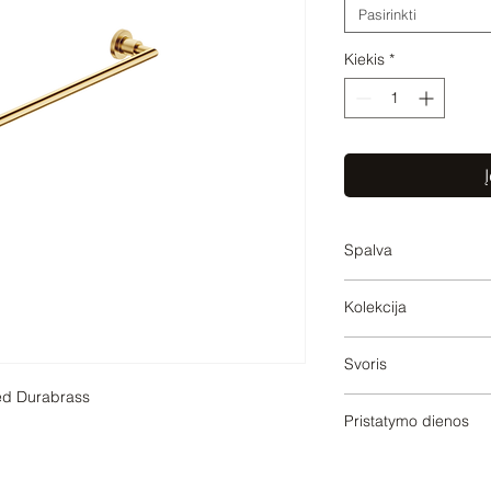
Pasirinkti
Kiekis
*
Į
Spalva
Brushed Durabrass
Kolekcija
TARA
Svoris
ed Durabrass 

1.12
Pristatymo dienos
20