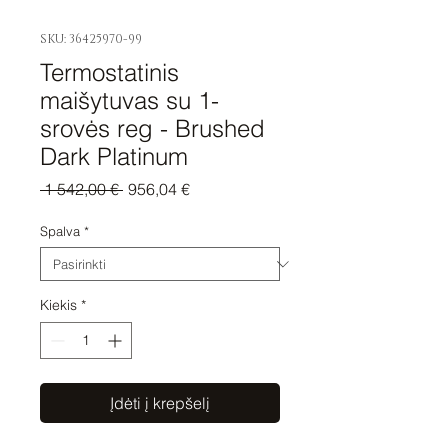
SKU: 36425970-99
Termostatinis
maišytuvas su 1-
srovės reg - Brushed
Dark Platinum
Įprastinė
Pardavimo
 1 542,00 € 
956,04 €
kaina
kaina
Spalva
*
Kiekis
*
Įdėti į krepšelį