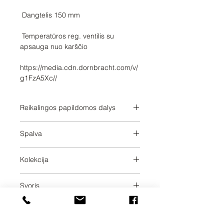
 Temperatūros reg. ventilis su 
https://media.cdn.dornbracht.com/v/
g1FzA5Xc//
Reikalingos papildomos dalys
3542597090,3542597090,354259709
Spalva
0,3542597090,3542697090,3542697
090,3542697090,3542697090,12360
Brushed Dark Platinum
97090,1236097090,1236097090,123
Kolekcija
6097090
SERIES SPECIFIC
Svoris
1.7
Pristatymo dienos