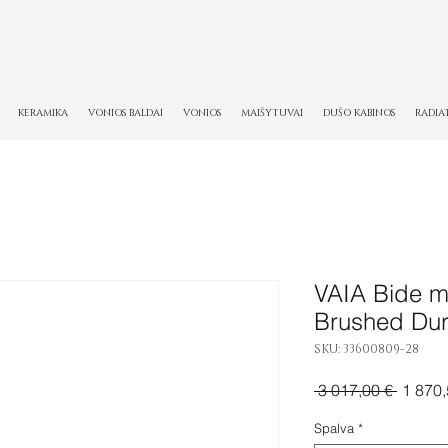
KERAMIKA
VONIOS BALDAI
VONIOS
MAIŠYTUVAI
DUŠO KABINOS
RADIA
VAIA Bide ma
Brushed Du
SKU: 33600809-28
Įprasti
 3 017,00 € 
1 870,
kaina
Spalva
*