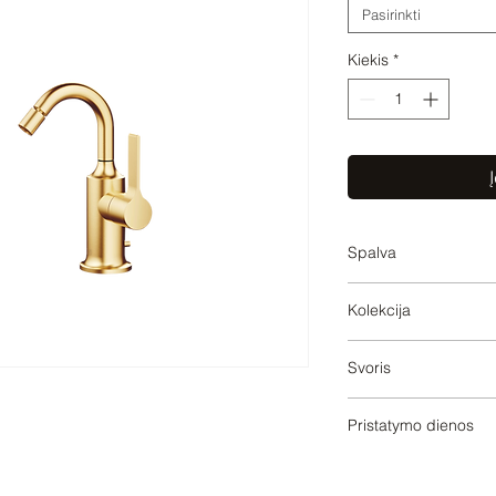
Pasirinkti
Kiekis
*
Į
Spalva
Brushed Durabrass
Kolekcija
VAIA
Svoris
2.65
Pristatymo dienos
20