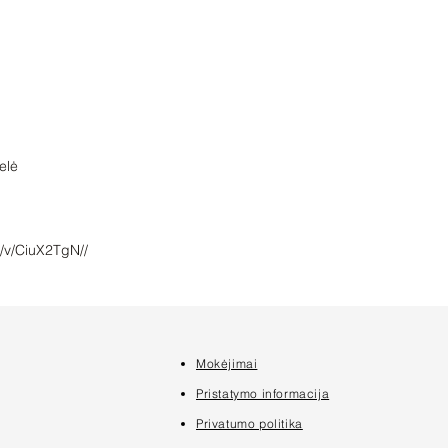
/v/CiuX2TgN//
Mokėjimai
7
Pristatymo informacija
Privatumo politika