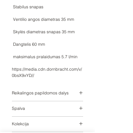
https://media.cdn.dornbracht.com/v/
0bsX9xYD//
Reikalingos papildomos dalys
3570097090,3570097090,357009709
Spalva
0,3570097090,3572097090,3572097
090,3572097090,3572097090
Champagne
Kolekcija