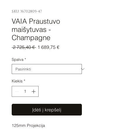
SKU: 36702809-47
VAIA Praustuvo
maišytuvas -
Champagne
Įprastinė
Pardavimo
 2 725,40 € 
1 689,75 €
kaina
kaina
Spalva
*
Kiekis
*
Įdėti į krepšelį